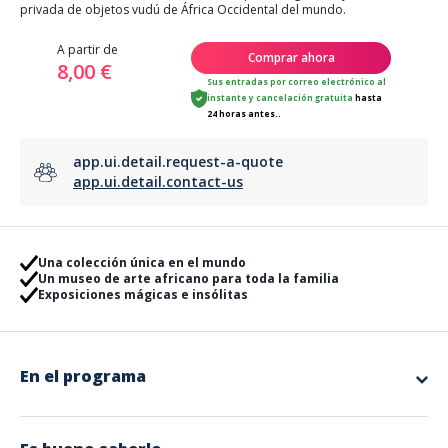
privada de objetos vudú de África Occidental del mundo.
A partir de
Comprar ahora
8,00 €
Sus entradas por correo electrónico al
instante
y
cancelación gratuita
hasta
24 horas antes..
app.ui.detail.request-a-quote
app.ui.detail.contact-us
Una colección única en el mundo
Un museo de arte africano para toda la familia
Exposiciones mágicas e insólitas
En el programa
El Castillo Voodoo es un museo único, que alberga la mayor colección
privada de objetos vudú de África Occidental del mundo.
Todos los objetos presentados se utilizaban en prácticas religiosas: