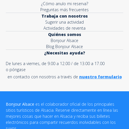
¿Cómo anulo mi reserva?
Preguntas más frecuentes
Trabaja con nosotros
Sugerir una actividad
Actividades de reventa
Quiénes somos
Bonjour Alsace
Blog Bonjour Alsace
¿Necesitas ayuda?
De lunes a viernes, de 9.00 a 12.00 / de 13.00 a 17.00
o póngase
en contacto con nosotros a través de
nuestro formulario
Bonjour Alsace
es el colaborador oficial de los principales
sitios turísticos de Alsacia. Reserve directamente en línea las
mejores cosas que hacer en Alsacia y reciba sus billetes
electrónicos para compartir recuerdos inolvidables con los
suyos.