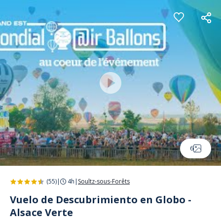
Panel de gestión de cookies
6
(55)
|
4h
|
Soultz-sous-Forêts
Vuelo de Descubrimiento en Globo -
Alsace Verte