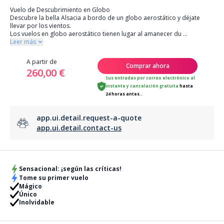
Vuelo de Descubrimiento en Globo
Descubre la bella Alsacia a bordo de un globo aerostático y déjate
llevar por los vientos.
Los vuelos en globo aerostático tienen lugar al amanecer du
...
Leer más
A partir de
Comprar ahora
260,00 €
Sus entradas por correo electrónico al
instante
y
cancelación gratuita
hasta
24 horas antes..
app.ui.detail.request-a-quote
app.ui.detail.contact-us
Sensacional: ¡según las críticas!
Tome su primer vuelo
Mágico
Único
Inolvidable