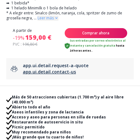
➡ 1 bebida*
➡ 1 helado Minimilk o 1 bola de helado
* A elegir entre: Sinalco (limón, naranja, cola, spritzer de zumo de
grosella negra,
...
Leer más
A partir de
Comprar ahora
159,00 €
-19%
Sus entradas por correo electrónico al
PVC :
196,80 €
instante
y
cancelación gratuita
hasta
24 horas antes..
app.ui.detail.request-a-quote
app.ui.detail.contact-us
Más de 50 atracciones cubiertas (1.700 m²) y al aire libre
(40.000 m²)
Abierto todo el año
Aseos infantiles y zona de lactancia
Acceso y aseo para personas en silla de ruedas
Restaurante de autoservicio in situ
Picnic permitido
Muy recomendado para niños
¡Más grande que tu cuarto de niños!