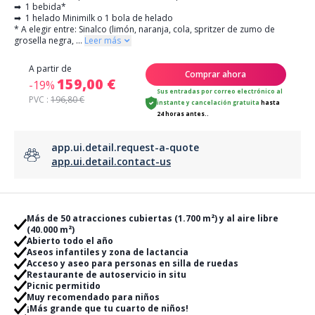
➡ 1 bebida*
➡ 1 helado Minimilk o 1 bola de helado
* A elegir entre: Sinalco (limón, naranja, cola, spritzer de zumo de
grosella negra,
...
Leer más
A partir de
Comprar ahora
159,00 €
-19%
Sus entradas por correo electrónico al
PVC :
196,80 €
instante
y
cancelación gratuita
hasta
24 horas antes..
app.ui.detail.request-a-quote
app.ui.detail.contact-us
Más de 50 atracciones cubiertas (1.700 m²) y al aire libre
(40.000 m²)
Abierto todo el año
Aseos infantiles y zona de lactancia
Acceso y aseo para personas en silla de ruedas
Restaurante de autoservicio in situ
Picnic permitido
Muy recomendado para niños
¡Más grande que tu cuarto de niños!