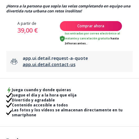
¡Honra a la persona que sopla las velas completando en equipo una
divertida ruta urbana con retos insólitos!
A partir de
Comprar ahora
39,00 €
Sus entradas por correo electrónico al
instante
y
cancelación gratuita
hasta
24 horas antes..
app.ui.detail.request-a-quote
app.ui.detail.contact-us
Juega cuando y donde quieras
Juegue el día y a la hora que elija
Divertido y agradable
Contenido accesible a todos
Las fotos y los vídeos se almacenan directamente en tu
smartphone