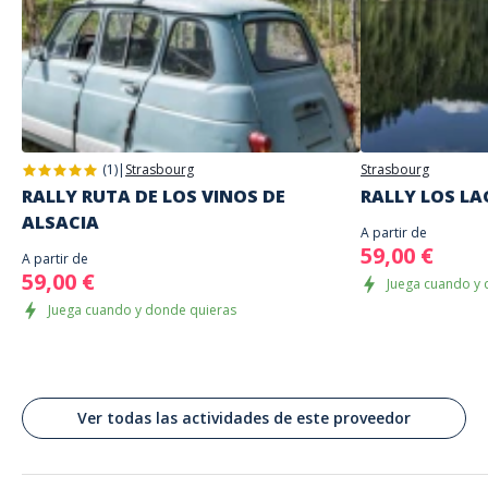
Información adicional
Juego propuesto en autonomía el día y a la hora de su elección
El lugar de inicio se especificará con las instrucciones de juego que se le
Dirección
envíen
Place Gutenberg, Strassburg, Frankreich
No introduzca sus datos de acceso hasta que esté listo para comenzar,
Strasbourg
ya que el juego comenzará
Lenguas habladas
Inglés, Francés
(1)
|
Strasbourg
Strasbourg
RALLY RUTA DE LOS VINOS DE
RALLY LOS L
ALSACIA
A partir de
59,00 €
A partir de
59,00 €
Juega cuando y 
Juega cuando y donde quieras
Ver todas las actividades de este proveedor