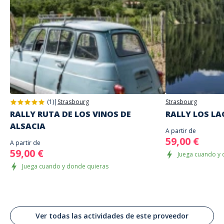
Este juego requiere I
Información adicional
Juego propuesto en autonomía el día y a la hora de su elección
El lugar de inicio se especificará con las instrucciones de juego que se le
Dirección
envíen
Place Kléber, Strassburg, Frankreich
No introduzca sus datos de acceso hasta que esté listo para comenzar,
Strasbourg
ya que el juego comenzará
Lenguas habladas
Inglés, Francés
(1)
|
Strasbourg
Strasbourg
RALLY RUTA DE LOS VINOS DE
RALLY LOS L
ALSACIA
A partir de
59,00 €
A partir de
59,00 €
Juega cuando y 
Juega cuando y donde quieras
Ver todas las actividades de este proveedor