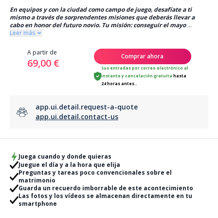
En equipos y con la ciudad como campo de juego, desafíate a ti
mismo a través de sorprendentes misiones que deberás llevar a
cabo en honor del futuro novio. Tu misión: conseguir el mayo
...
Leer más
A partir de
Comprar ahora
69,00 €
Sus entradas por correo electrónico al
instante
y
cancelación gratuita
hasta
24 horas antes..
app.ui.detail.request-a-quote
app.ui.detail.contact-us
Juega cuando y donde quieras
Juegue el día y a la hora que elija
Preguntas y tareas poco convencionales sobre el
matrimonio
Guarda un recuerdo imborrable de este acontecimiento
Las fotos y los vídeos se almacenan directamente en tu
smartphone