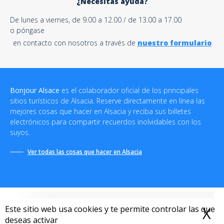
¿Necesitas ayuda?
De lunes a viernes, de 9.00 a 12.00 / de 13.00 a 17.00
o póngase
en contacto con nosotros a través de
nuestro formulario
Bonjour Alsace
es el colaborador oficial de los principales
sitios turísticos de Alsacia. Reserve directamente en línea las
mejores cosas que hacer en Alsacia y reciba sus billetes
electrónicos para compartir recuerdos inolvidables con los
suyos.
Ver todas las cosas que hacer en Alsacia
Este sitio web usa cookies y te permite controlar las que
X
O
deseas activar
Condiciones generales de venta
-
Política de privacidad
-