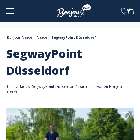
Panel de gestión de cookies
Bonjour Alsace
Alsace
SegwayPoint Düsseldorf
SegwayPoint
Düsseldorf
3
actividades "SegwayPoint Düsseldorf " para reservar en Bonjour
Alsace