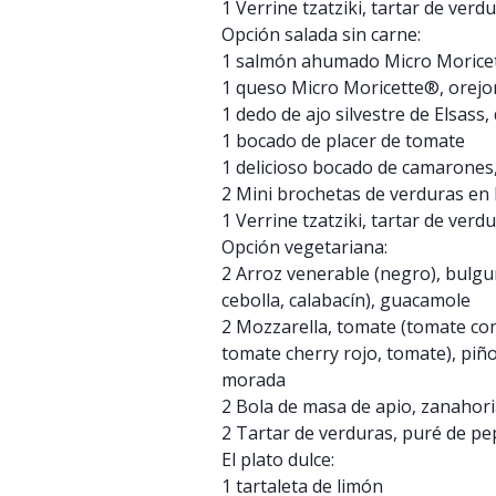
1 Verrine tzatziki, tartar de verd
Opción salada sin carne:
1 salmón ahumado Micro Moricet
1 queso Micro Moricette®, orejo
1 dedo de ajo silvestre de Elsass,
1 bocado de placer de tomate
1 delicioso bocado de camarone
2 Mini brochetas de verduras en
1 Verrine tzatziki, tartar de verd
Opción vegetariana:
2 Arroz venerable (negro), bulgu
cebolla, calabacín), guacamole
2 Mozzarella, tomate (tomate con
tomate cherry rojo, tomate), piñ
morada
2 Bola de masa de apio, zanahori
2 Tartar de verduras, puré de pe
El plato dulce:
1 tartaleta de limón