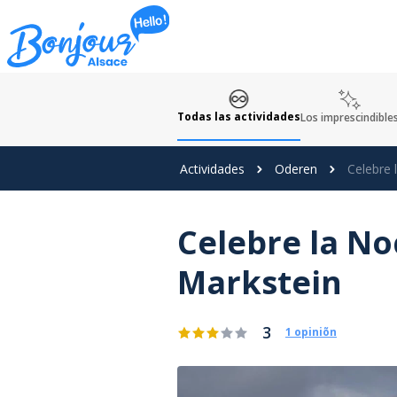
Panel de gestión de cookies
Todas las actividades
Los imprescindible
Actividades
Oderen
Celebre 
Celebre la No
Markstein
3
1 opiniõn