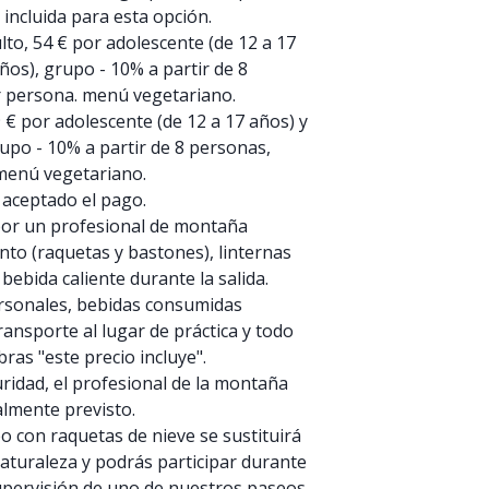
incluida para esta opción.
ulto, 54 € por adolescente (de 12 a 17
años), grupo - 10% a partir de 8
r persona. menú vegetariano.
9 € por adolescente (de 12 a 17 años) y
rupo - 10% a partir de 8 personas,
menú vegetariano.
 aceptado el pago.
 por un profesional de montaña
nto (raquetas y bastones), linternas
 bebida caliente durante la salida.
ersonales, bebidas consumidas
transporte al lugar de práctica y todo
bras "este precio incluye".
ridad, el profesional de la montaña
almente previsto.
eo con raquetas de nieve se sustituirá
aturaleza y podrás participar durante
supervisión de uno de nuestros paseos