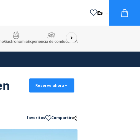
Es
ino
Gastronomía
Experiencia de conducción
Patrimonio cultural
Taller
Insólito
en
Reserve ahora
favoritos
Compartir