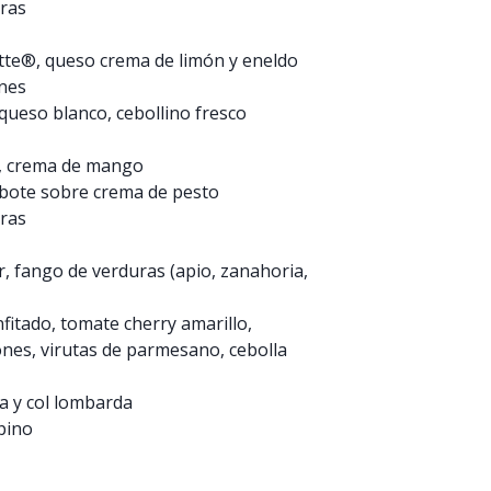
uras
te®, queso crema de limón y eneldo
nes
 queso blanco, cebollino fresco
s, crema de mango
 bote sobre crema de pesto
uras
r, fango de verduras (apio, zanahoria,
fitado, tomate cherry amarillo,
ones, virutas de parmesano, cebolla
a y col lombarda
pino