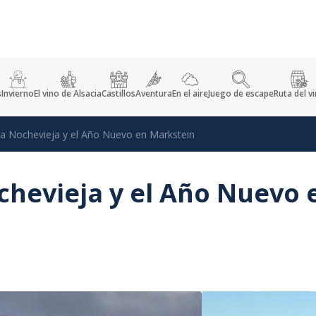
s
Invierno
El vino de Alsacia
Castillos
Aventura
En el aire
Juego de escape
Ruta del v
la Nochevieja y el Año Nuevo en Markstein
chevieja y el Año Nuevo 