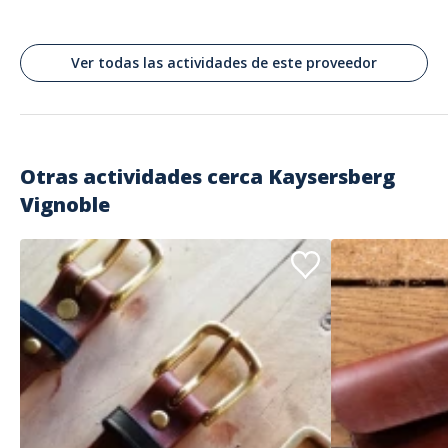
Très bonne expérience !
Commenté le 08/06/2026
L'accueil et la visite étaient vraiment chouette. L'histoire des vignes est
Ver todas las actividades de este proveedor
très bien expliquée. La dégustation était très agréable avec le fromage.
Aurélie - office de tourisme
A répondu à Samuel le 08/06/2026
Merci pour votre retour d'expérience ! A bientôt !
Otras actividades cerca
Kaysersberg
Vignoble
Julien
Hôte intéressante et intéressée
Commenté le 26/04/2026
Ce qui nous a particulièrement plu : une vraie famille locale, une petite
exploitation avec une belle histoire et un cadre charmant. Il faisait très
beau ce jour-là, et clairement, ça participe à l’expérience. Nous avons
eu droit à de nombreuses explications, toujours claires et passionnées.
Notre hôte était très enjouée, captivante, et on sent immédiatement
qu’elle aime profondément ce qu’elle fait. Et comme souvent, les
personnes passionnées sont les plus intéressantes à écouter. Le lieu de
dégustation était superbe, en plein cœur des vignes, avec le soleil…
difficile de faire mieux. Nous avons également dégusté de très bons
fromages provenant d’une ferme locale de la vallée de Kaysersberg, ce