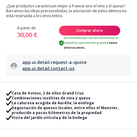
¿Qué productos caracterizan mejor a Francia sino el vino y el queso?
Barramos las ideas preconcebidas, la asociación de estos últimos no
está reservada a los vinos tintos.
A partir de
Comprar ahora
30,00 €
Sus entradas por correo electrónico al
instante
y
cancelación gratuita
hasta
24 horas antes..
app.ui.detail.request-a-quote
app.ui.detail.contact-us
Cata de 4 vinos, 2 de ellos Grand Crus
Combinaciones insólitas de vino y queso
La calurosa acogida de Aurélie, la enóloga
Degustación de quesos locales, entre ellos el Munster,
producido a pocos kilómetros de la propiedad.
Visita del jardín vitícola y de la bodega