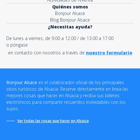
Quiénes somos
Bonjour Alsace
Blog Bonjour Alsace
¿Necesitas ayuda?
De lunes a viernes, de 9.00 a 12.00 / de 13.00 a 17.00
o póngase
en contacto con nosotros a través de
nuestro formulario
Bonjour Alsace
es el colaborador oficial de los principales
sitios turísticos de Alsacia. Reserve directamente en línea las
mejores cosas que hacer en Alsacia y reciba sus billetes
electrónicos para compartir recuerdos inolvidables con los
suyos.
Ver todas las cosas que hacer en Alsacia