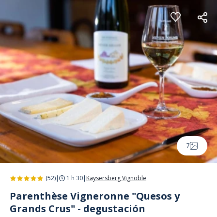
Panel de gestión de cookies
7
(52)
|
1 h 30
|
Kaysersberg Vignoble
Parenthèse Vigneronne "Quesos y
Grands Crus" - degustación