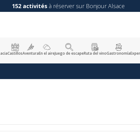
152 activités
à réserver sur Bonjour Alsace
sacia
Castillos
Aventura
En el aire
Juego de escape
Ruta del vino
Gastronomía
Exper