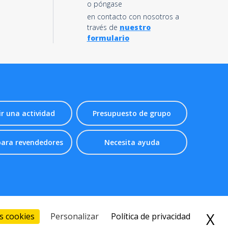
o póngase
en contacto con nosotros a
través de
nuestro
formulario
ir una actividad
Presupuesto de grupo
para revendedores
Necesita ayuda
X
O
 Bonjour
-
Sitemap
s cookies
Personalizar
Política de privacidad