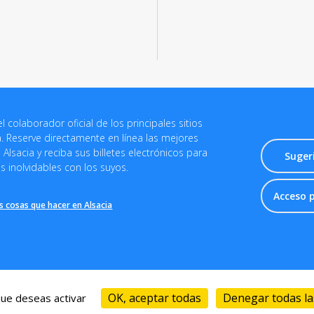
el colaborador oficial de los principales sitios
ia. Reserve directamente en línea las mejores
Alsacia y reciba sus billetes electrónicos para
Suger
 inolvidables con los suyos.
Acceso 
s cosas que hacer en Alsacia
de venta
-
Política de privacidad
-
Información jurídica
-
Destination
OK, aceptar todas
Denegar todas la
que deseas activar